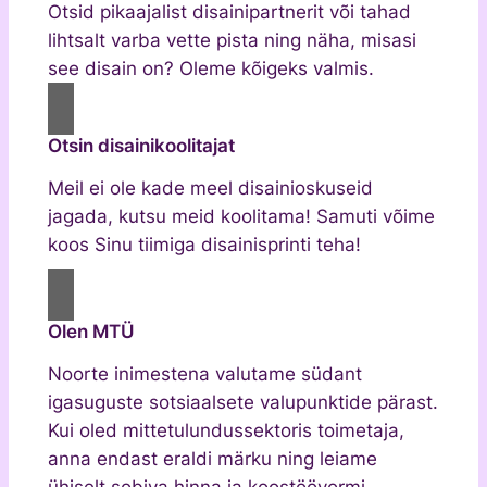
Otsid pikaajalist disainipartnerit või tahad
lihtsalt varba vette pista ning näha, misasi
see disain on? Oleme kõigeks valmis.
Otsin disainikoolitajat
Meil ei ole kade meel disainioskuseid
jagada, kutsu meid koolitama! Samuti võime
koos Sinu tiimiga disainisprinti teha!
Olen MTÜ
Noorte inimestena valutame südant
igasuguste sotsiaalsete valupunktide pärast.
Kui oled mittetulundussektoris toimetaja,
anna endast eraldi märku ning leiame
ühiselt sobiva hinna ja koostöövormi.